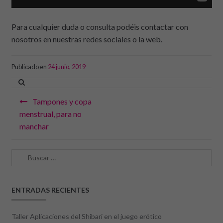
Para cualquier duda o consulta podéis contactar con
nosotros en nuestras redes sociales o la web.
Publicado en
24 junio, 2019
Navegación
Tampones y copa
de
menstrual, para no
manchar
entradas
Buscar:
ENTRADAS RECIENTES
Taller Aplicaciones del Shibari en el juego erótico