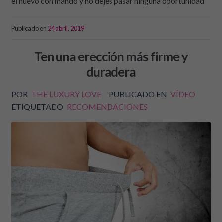
el huevo con mando y no dejes pasar ninguna oportunidad
Publicado en
24 abril, 2019
Ten una erección más firme y
duradera
POR
THE LUXURY LOVE
PUBLICADO EN
VÍDEO
ETIQUETADO
RECOMENDACIONES