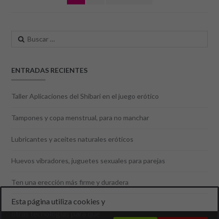
de
entradas
Buscar:
ENTRADAS RECIENTES
Taller Aplicaciones del Shibari en el juego erótico
Tampones y copa menstrual, para no manchar
Lubricantes y aceites naturales eróticos
Huevos vibradores, juguetes sexuales para parejas
Ten una erección más firme y duradera
Esta página utiliza cookies y
otras tecnologías para que