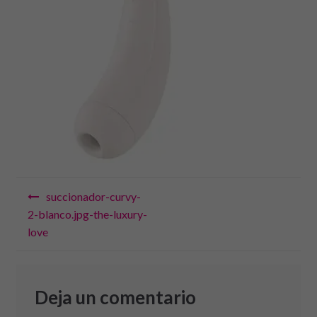
Navegación
succionador-curvy-
de
2-blanco.jpg-the-luxury-
love
entradas
Deja un comentario