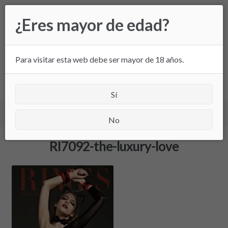
Ir
Ir
¿Eres mayor de edad?
a
al
la
contenido
navegación
Para visitar esta web debe ser mayor de 18 años.
All
Sí
Inicio
/
RI7092-the-luxury-love
/ RI7092-the-luxury-love
No
RI7092-the-luxury-love