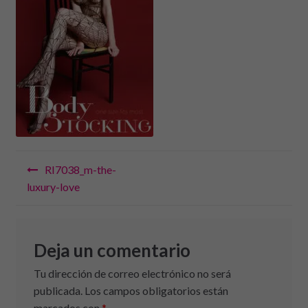
Navegación
RI7038_m-the-
de
luxury-love
entradas
Deja un comentario
Tu dirección de correo electrónico no será
publicada.
Los campos obligatorios están
marcados con
*