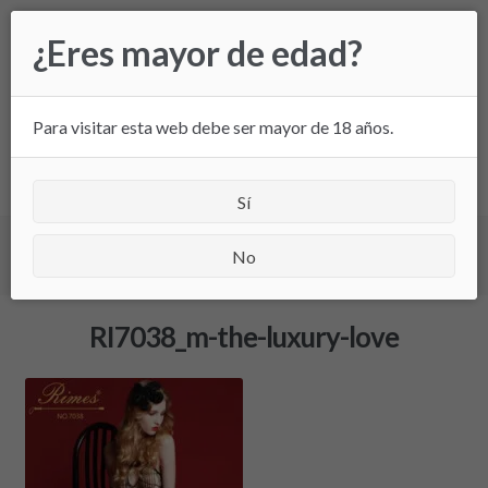
Ir
Ir
¿Eres mayor de edad?
a
al
la
contenido
navegación
Para visitar esta web debe ser mayor de 18 años.
All
Sí
Inicio
/
RI7038_m-the-luxury-love
/ RI7038_m-the-
No
luxury-love
RI7038_m-the-luxury-love