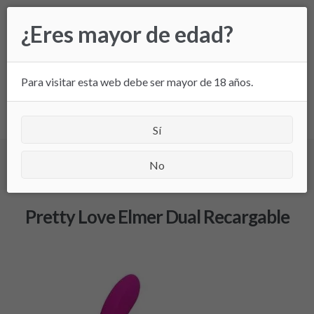
Ir
Ir
¿Eres mayor de edad?
a
al
la
contenido
navegación
Para visitar esta web debe ser mayor de 18 años.
All
Sí
Inicio
/
Pretty Love Elmer Dual Recargable
/ Pretty Love
No
Elmer Dual Recargable
Pretty Love Elmer Dual Recargable