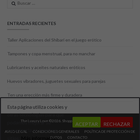
Buscar:
ENTRADAS RECIENTES
Taller Aplicaciones del Shibari en el juego erótico
Tampones y copa menstrual, para no manchar
Lubricantes y aceites naturales eróticos
Huevos vibradores, juguetes sexuales para parejas
Ten una erección más firme y duradera
Esta página utiliza cookies y
otras tecnologías para que
The Luxury Love ©2026.
Shopper
Diseñado por
ShopperWP
.
podamos mejorar su
ACEPTAR
RECHAZAR
experiencia en nuestros
AVISO LEGAL
CONDICIONES GENERALES
POLÍTICA DE PROTECCIÓN DE
DATOS
CONTACTO
sitios:
Más información.