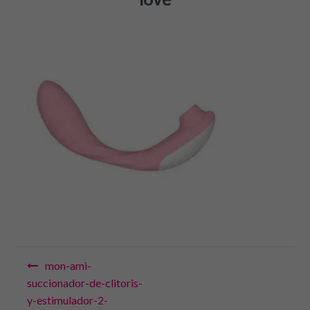
Navegación
mon-ami-
de
succionador-de-clitoris-
y-estimulador-2-