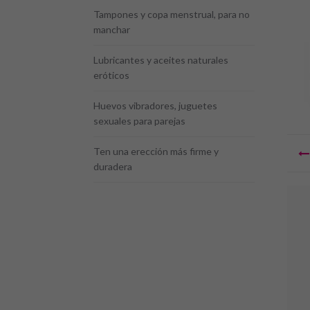
Tampones y copa menstrual, para no
manchar
Lubricantes y aceites naturales
eróticos
Huevos vibradores, juguetes
sexuales para parejas
Na
Ten una erección más firme y
d
duradera
en