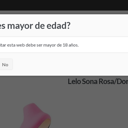
es mayor de edad?
itar esta web debe ser mayor de 18 años.
 FRIDAY
TIENDA FÍSICA
CONTACTO
a Rosa/Dorado
No
Lelo Sona Rosa/Do