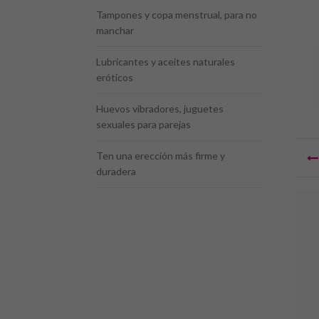
Tampones y copa menstrual, para no
manchar
Lubricantes y aceites naturales
eróticos
Huevos vibradores, juguetes
sexuales para parejas
Na
Ten una erección más firme y
d
duradera
en