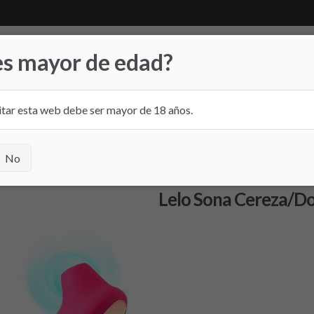
es mayor de edad?
itar esta web debe ser mayor de 18 años.
 FRIDAY
TIENDA FÍSICA
CONTACTO
ona Cereza/Dorado
No
Lelo Sona Cereza/D