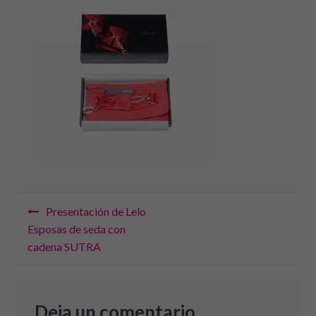
Navegación
Presentación de Lelo
de
Esposas de seda con
cadena SUTRA
entradas
Deja un comentario