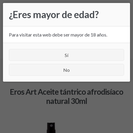
Ir
Ir
¿Eres mayor de edad?
a
al
la
contenido
navegación
Para visitar esta web debe ser mayor de 18 años.
All
Sí
Inicio
/
Eros Art Aceite tántrico afrodisíaco natural
No
30ml
/ Eros Art Aceite tántrico afrodisíaco natural 30ml
Eros Art Aceite tántrico afrodisíaco
natural 30ml