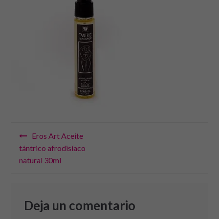
Navegación
Eros Art Aceite
de
tántrico afrodisíaco
natural 30ml
entradas
Deja un comentario