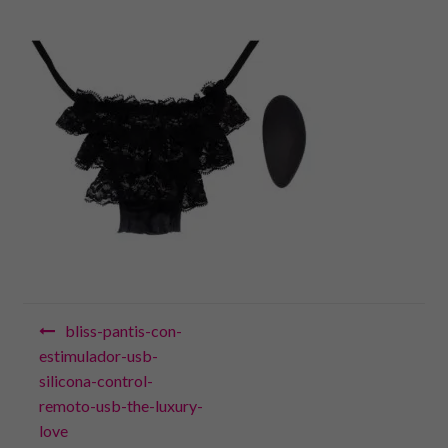
Navegación
bliss-pantis-con-
de
estimulador-usb-
silicona-control-
entradas
remoto-usb-the-luxury-
love