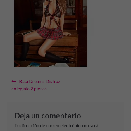
Navegación
Baci Dreams Disfraz
de
colegiala 2 piezas
entradas
Deja un comentario
Tu dirección de correo electrónico no será