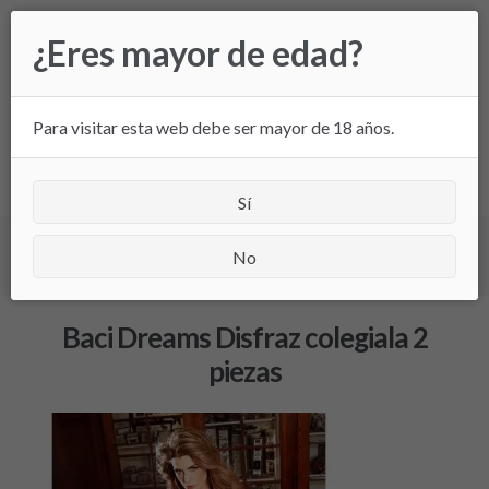
Ir
Ir
¿Eres mayor de edad?
a
al
la
contenido
navegación
Para visitar esta web debe ser mayor de 18 años.
All
Sí
Inicio
/
Baci Dreams Disfraz colegiala 2 piezas
/ Baci
No
Dreams Disfraz colegiala 2 piezas
Baci Dreams Disfraz colegiala 2
piezas