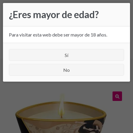
Ir
Ir
¿Eres mayor de edad?
a
al
la
contenido
navegación
Para visitar esta web debe ser mayor de 18 años.
All
Sí
Inicio
/
Cosmética erótica
/ Vela de masaje Shunga.
No
Sensación vainilla