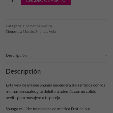
AÑADIR AL CARRITO
de
Vela
de
masaje
Categoría:
Cosmética erótica
Shunga.
Etiquetas:
Masaje
,
Shunga
,
Vela
Sensación
vainilla
Descripción
Descripción
Esta vela de masaje Shunga encenderá tus sentidos con los
aromas sensuales y te deleitará además con un cálido
aceite para masajear a tu pareja.
Shunga es Líder mundial en cosmética Erótica, sus