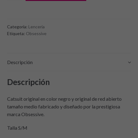
de
Obsessive
bodystocking
negro
Categoría:
Lencería
N109
Etiqueta:
Obsessive
Descripción
Descripción
Catsuit original en color negro y original de red abierto
tamaño medio fabricado y diseñado por la prestigiosa
marca Obsessive.
Talla S/M