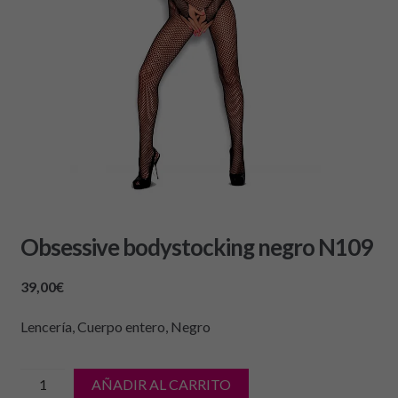
Obsessive bodystocking negro N109
39,00
€
Lencería, Cuerpo entero, Negro
cantidad
AÑADIR AL CARRITO