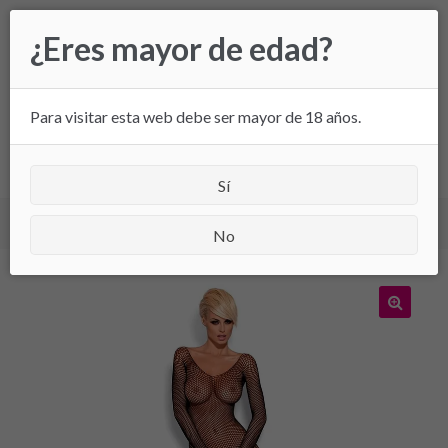
Ir
Ir
¿Eres mayor de edad?
a
al
la
contenido
navegación
Para visitar esta web debe ser mayor de 18 años.
All
Sí
Inicio
/
Lencería
/ Obsessive bodystocking negro N109
No