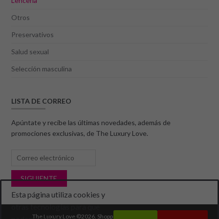
Lencería
Otros
Preservativos
Salud sexual
Selección masculina
LISTA DE CORREO
Apúntate y recibe las últimas novedades, además de
promociones exclusivas, de The Luxury Love.
Esta página utiliza cookies y
otras tecnologías para que
The Luxury Love ©2026.
Shopper
Diseñado por
ShopperWP
.
podamos mejorar su