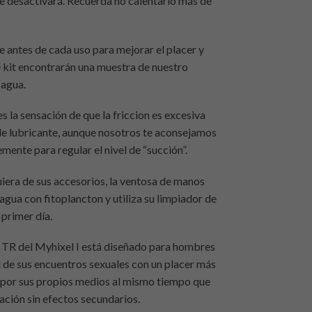
e desactivará. Recuerda no calentarlo más de
e antes de cada uso para mejorar el placer y
e kit encontrarán una muestra de nuestro
 agua.
es la sensación de que la friccion es excesiva
e lubricante, aunque nosotros te aconsejamos
emente para regular el nivel de “succión”.
iera de sus accesorios, la ventosa de manos
e agua con fitoplancton y utiliza su limpiador de
 primer día.
 TR del Myhixel I está diseñado para hombres
 de sus encuentros sexuales con un placer más
 por sus propios medios al mismo tiempo que
lación sin efectos secundarios.