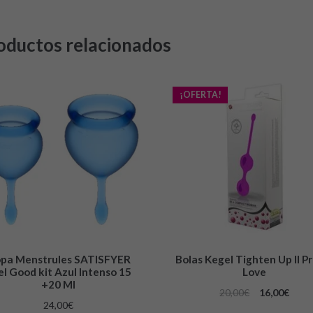
oductos relacionados
¡OFERTA!
pa Menstrules SATISFYER
Bolas Kegel Tighten Up II P
el Good kit Azul Intenso 15
Love
+20 Ml
20,00
€
16,00
€
24,00
€