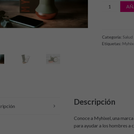
cantidad
AÑ
de
Dispositivo
Para
La
Categoría:
Salud
Eyaculación
Etiquetas:
Myhix
Precoz
con
APP
MYHIXEL
MYHIXEL
TR
Descripción
ripción
Conoce a Myhixel, una marca 
para ayudar a los hombres a c