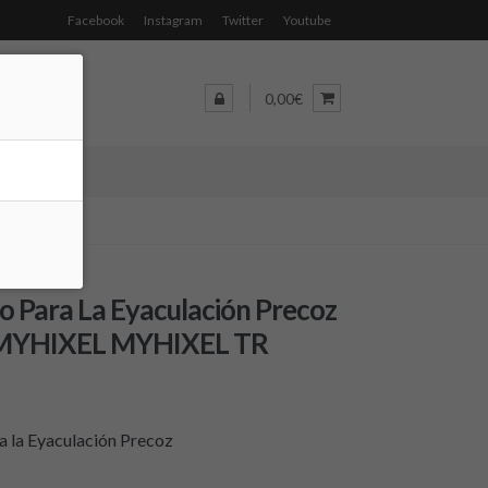
Facebook
Instagram
Twitter
Youtube
0,00€
vo Para La Eyaculación Precoz
 MYHIXEL MYHIXEL TR
a la Eyaculación Precoz