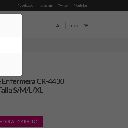
Facebook
Instagram
Twitter
Youtube
0,00€
e Enfermera CR-4430
 Talla S/M/L/XL
ADIR AL CARRITO