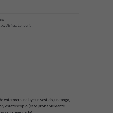
ría
ose
,
Disfraz
,
Lencería
de enfermera incluye un vestido, un tanga,
lo y estetoscopio (este probablemente
es si no oyes nada).