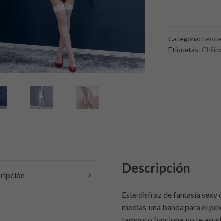
Disfraz
de
Enfermera
Categoría:
Lence
CR-
Etiquetas:
Chilir
4430
Chilirose
Talla
S/M/L/XL
Descripción
ripción
Este disfraz de fantasía sexy 
medias, una banda para el pe
tampoco funciona, no te asust