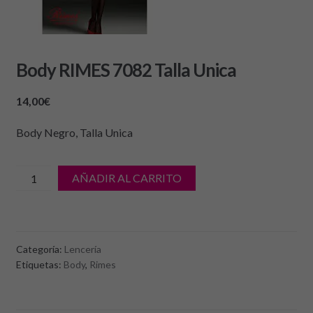
Body RIMES 7082 Talla Unica
14,00
€
Body Negro, Talla Unica
cantidad
AÑADIR AL CARRITO
de
Body
RIMES
7082
Categoría:
Lencería
Talla
Etiquetas:
Body
,
Rimes
Unica