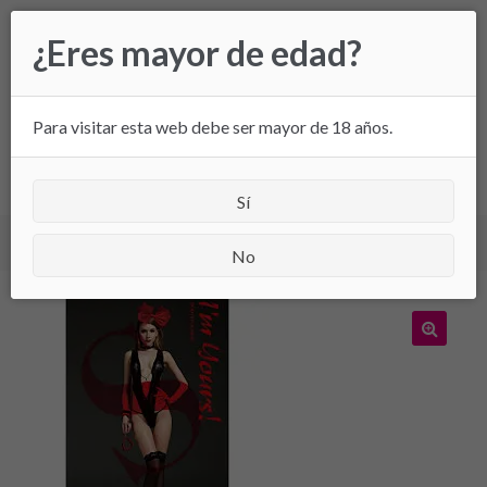
Ir
Ir
¿Eres mayor de edad?
a
al
la
contenido
navegación
Para visitar esta web debe ser mayor de 18 años.
All
Sí
Inicio
/
Lencería
/ Body RIMES 7082 Talla Unica
No