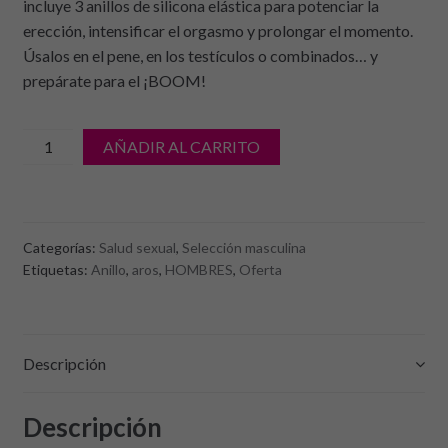
incluye 3 anillos de silicona elástica para potenciar la
erección, intensificar el orgasmo y prolongar el momento.
Úsalos en el pene, en los testículos o combinados… y
prepárate para el ¡BOOM!
cantidad
AÑADIR AL CARRITO
de
Babooom
–
Cockring
Categorías:
Salud sexual
,
Selección masculina
Set
Etiquetas:
Anillo
,
aros
,
HOMBRES
,
Oferta
de
WOOMY
Descripción
Descripción