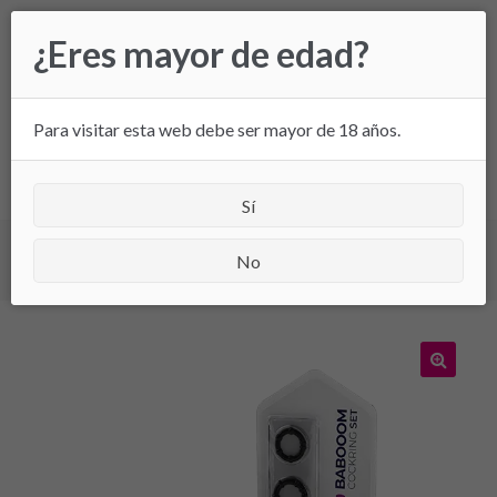
Ir
Ir
¿Eres mayor de edad?
a
al
la
contenido
navegación
Para visitar esta web debe ser mayor de 18 años.
All
Sí
Inicio
/
Selección masculina
/ Babooom – Cockring Set
No
de WOOMY