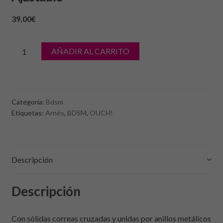
39,00
€
cantidad
AÑADIR AL CARRITO
de
Arnés
Corporal
Chara
Categoría:
Bdsm
OUCH!
Etiquetas:
Arnés
,
BDSM
,
OUCH!
Talla
Ajustable
Descripción
Descripción
Con sólidas correas cruzadas y unidas por anillos metálicos