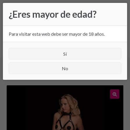
Ir
Ir
¿Eres mayor de edad?
a
al
la
contenido
navegación
Para visitar esta web debe ser mayor de 18 años.
All
Sí
Inicio
/
Bdsm
/ Arnés Corporal Chara OUCH! Talla
No
Ajustable