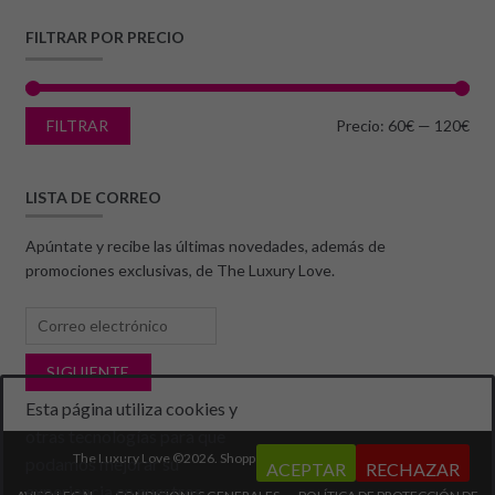
FILTRAR POR PRECIO
FILTRAR
Precio:
60€
—
120€
LISTA DE CORREO
Apúntate y recibe las últimas novedades, además de
promociones exclusivas, de The Luxury Love.
Esta página utiliza cookies y
otras tecnologías para que
The Luxury Love ©2026.
Shopper
Diseñado por
ShopperWP
.
podamos mejorar su
ACEPTAR
RECHAZAR
experiencia en nuestros