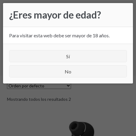
Ir
Ir
¿Eres mayor de edad?
a
al
la
contenido
navegación
Para visitar esta web debe ser mayor de 18 años.
All
Sí
Inicio
/ Productos etiquetados “con 2 motores”
No
Mostrando todos los resultados 2